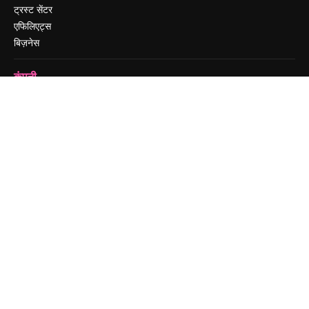
ट्रस्ट सेंटर
एफिलिएट्स
बिज़नेस
कंपनी
मूल्य निर्धारण
हमारे बारे में
रिव्यू
करियर
खोज रुझान
ब्लॉग
घटनाक्रम
Slidesgo
सामग्री बेचें
प्रेस कक्ष
magnific.ai ढूंढ रहे हैं
संपर्क करें