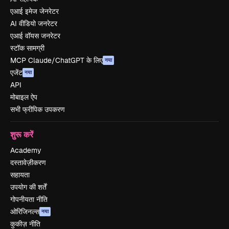
एआई इमेज जेनरेटर
AI वीडियो जनरेटर
एआई वॉयस जनरेटर
स्टॉक सामग्री
MCP Claude/ChatGPT के लिए
नया
एजेंट
नया
API
मोबाइल ऐप
सभी फ्रीपिक उपकरण
शुरू करें
Academy
दस्तावेज़ीकरण
सहायता
उपयोग की शर्तें
गोपनीयता नीति
ओरिजिनल्स
नया
कुकीज़ नीति