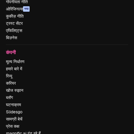
गोपनीयता नीति
ओरिजिनल्स
नया
कुकीज़ नीति
ट्रस्ट सेंटर
एफिलिएट्स
बिज़नेस
कंपनी
मूल्य निर्धारण
हमारे बारे में
रिव्यू
करियर
खोज रुझान
ब्लॉग
घटनाक्रम
Slidesgo
सामग्री बेचें
प्रेस कक्ष
magnific.ai ढूंढ रहे हैं