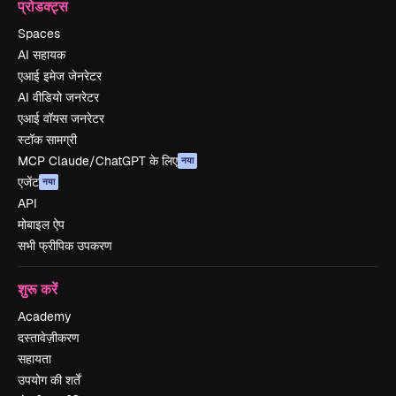
प्रोडक्ट्स
Spaces
AI सहायक
एआई इमेज जेनरेटर
AI वीडियो जनरेटर
एआई वॉयस जनरेटर
स्टॉक सामग्री
MCP Claude/ChatGPT के लिए
नया
एजेंट
नया
API
मोबाइल ऐप
सभी फ्रीपिक उपकरण
शुरू करें
Academy
दस्तावेज़ीकरण
सहायता
उपयोग की शर्तें