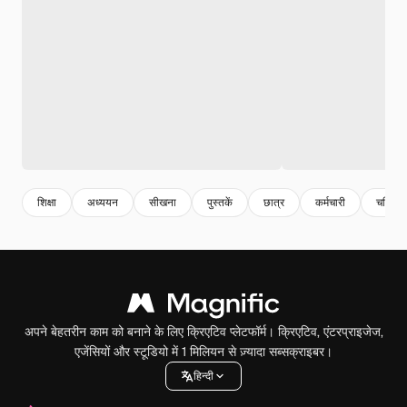
शिक्षा
अध्ययन
सीखना
पुस्तकें
छात्र
कर्मचारी
चरित्र
अपने बेहतरीन काम को बनाने के लिए क्रिएटिव प्लेटफॉर्म। क्रिएटिव, एंटरप्राइजेज,
एजेंसियों और स्टूडियो में 1 मिलियन से ज़्यादा सब्सक्राइबर।
हिन्दी