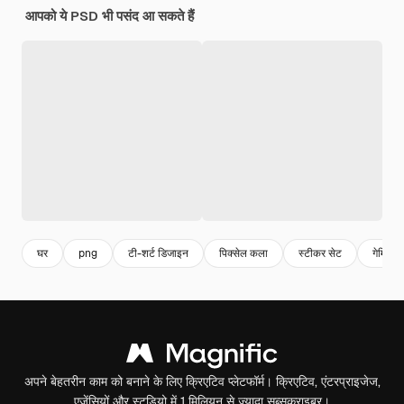
आपको ये PSD भी पसंद आ सकते हैं
घर
png
टी-शर्ट डिजाइन
पिक्सेल कला
स्टीकर सेट
गेमिंग ह
अपने बेहतरीन काम को बनाने के लिए क्रिएटिव प्लेटफॉर्म। क्रिएटिव, एंटरप्राइजेज,
एजेंसियों और स्टूडियो में 1 मिलियन से ज़्यादा सब्सक्राइबर।