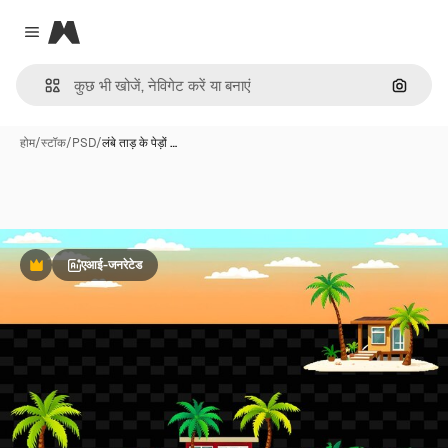
Magnific
Close menu
इमेज से ख
होम
/
स्टॉक
/
PSD
/
लंबे ताड़ के पेड़ों …
एआई-जनरेटेड
Premium