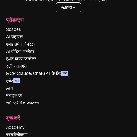
हिन्दी
प्रोडक्ट्स
Spaces
AI सहायक
एआई इमेज जेनरेटर
AI वीडियो जनरेटर
एआई वॉयस जनरेटर
स्टॉक सामग्री
MCP Claude/ChatGPT के लिए
नया
एजेंट
नया
API
मोबाइल ऐप
सभी फ्रीपिक उपकरण
शुरू करें
Academy
दस्तावेज़ीकरण