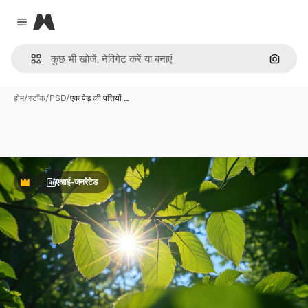
Magnific
Close menu
इमेज से ख
होम
/
स्टॉक
/
PSD
/
एक पेड़ की पत्तियों …
एआई-जनरेटेड
Premium