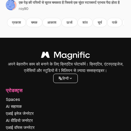
एक पेड़ की पत्तियों से सूरज चमकता है जिससे एक सुंदर स्टारबर्स्ट प्रभाव पैदा होता है
roy90
प्रकाश
चमक
आकाश
ऊर्जा
शांत
सूर्य
पार्क
प्र
अपने बेहतरीन काम को बनाने के लिए क्रिएटिव प्लेटफॉर्म। क्रिएटिव, एंटरप्राइजेज,
एजेंसियों और स्टूडियो में 1 मिलियन से ज़्यादा सब्सक्राइबर।
हिन्दी
प्रोडक्ट्स
Spaces
AI सहायक
एआई इमेज जेनरेटर
AI वीडियो जनरेटर
एआई वॉयस जनरेटर