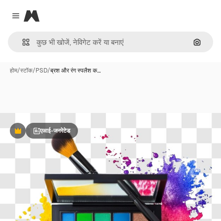
Magnific
Close menu
इमेज से ख
होम
/
स्टॉक
/
PSD
/
ब्रश और रंग स्पलैश क…
एआई-जनरेटेड
Premium