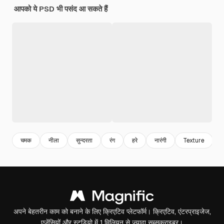
आपको ये PSD भी पसंद आ सकते हैं
चमक
नीला
सुन्दरता
रंग
हरे
नारंगी
Texture
च
अपने बेहतरीन काम को बनाने के लिए क्रिएटिव प्लेटफॉर्म। क्रिएटिव, एंटरप्राइजेज,
एजेंसियों और स्टूडियो में 1 मिलियन से ज़्यादा सब्सक्राइबर।