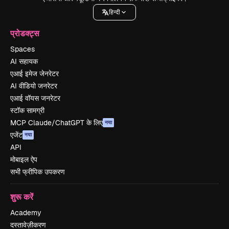
हिन्दी
प्रोडक्ट्स
Spaces
AI सहायक
एआई इमेज जेनरेटर
AI वीडियो जनरेटर
एआई वॉयस जनरेटर
स्टॉक सामग्री
MCP Claude/ChatGPT के लिए
नया
एजेंट
नया
API
मोबाइल ऐप
सभी फ्रीपिक उपकरण
शुरू करें
Academy
दस्तावेज़ीकरण