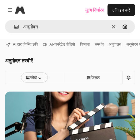
Magnific
मूल्य निर्धारण
लॉग इन करें
Close menu
साफ़
इमेज से ख
AI द्वारा निर्मित छवि
AI-जनरेटेड वीडियो
विश्वास
समर्थन
अनुपालन
अनुमोदन प
अनुमोदन तस्वीरें
फोटो
फ़िल्टर