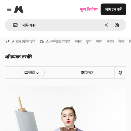
Magnific
मूल्य निर्धारण
लॉग इन करें
Close menu
साफ़
इमेज से ख
AI द्वारा निर्मित छवि
AI-जनरेटेड वीडियो
सफेद
दृश्य
नीला
संचार
चेहरा
व
अभिव्यक्त तस्वीरें
फोटो
फ़िल्टर