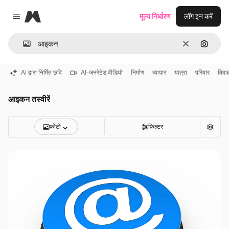
Magnific
मूल्य निर्धारण
लॉग इन करें
Close menu
साफ़
इमेज से ख
AI द्वारा निर्मित छवि
AI-जनरेटेड वीडियो
निर्माण
व्यापार
यात्रा
परिवार
विवा
आइकन तस्वीरें
फोटो
फ़िल्टर