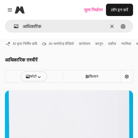
Magnific
मूल्य निर्धारण
लॉग इन करें
Close menu
साफ़
इमेज से ख
AI द्वारा निर्मित छवि
AI-जनरेटेड वीडियो
कार्यालय
कानून
वकील
न्यायिक
क
आधिकारिक तस्वीरें
फोटो
फ़िल्टर