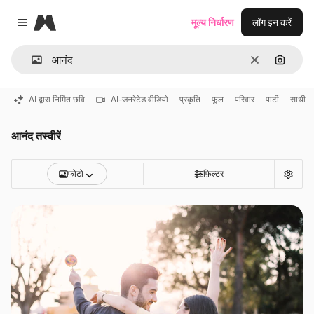
Magnific
मूल्य निर्धारण
लॉग इन करें
Close menu
साफ़
इमेज से ख
AI द्वारा निर्मित छवि
AI-जनरेटेड वीडियो
प्रकृति
फूल
परिवार
पार्टी
साथी
आनंद तस्वीरें
फोटो
फ़िल्टर