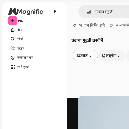
बनाएं
AI द्वारा निर्मित छवि
AI-जनरेट
होम
खोजें
उठाया मुट्ठी तस्वीरें
स्टॉक
फोटो
लाइसेंस
एक्सप्लोर करें
सभी इमेज
सभी टूल्‍स
वेक्टर
चित्रण
फोटो
PSD
टेम्पलेट
मॉकअप
वीडियो
फ़ुटेज
मोशन ग्राफ़िक्स
वीडियो टेम्पलेट्स
आइकन
3D मॉडल
फ़ॉन्ट