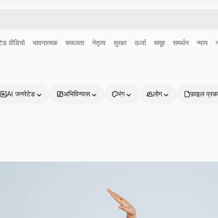
ेड वीडियो
भावनात्मक
सफलता
नेतृत्व
सुरक्षा
ऊर्जा
समूह
समर्थन
न्याय
AI जनरेटेड
अभिविन्यास
रंग
लोग
फ़ाइल प्रक
प्रोडक्ट्स
शुरू करें