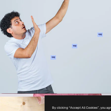
 बनाने के लिए क्रिएटिव प्लेटफॉर्म।
Spaces
Academy
ेज, एजेंसियों और स्टूडियो में 1
AI सहायक
दस्तावेज़ीकरण
ब्सक्राइबर।
एआई इमेज जेनरेटर
सहायता
AI वीडियो जनरेटर
उपयोग की शर्तें
एआई वॉयस जनरेटर
गोपनीयता नीति
स्टॉक सामग्री
ओरिजिनल्स
नया
MCP
कुकीज़ नीति
Claude/ChatGPT
नया
ट्रस्ट सेंटर
के लिए
एफिलिएट्स
एजेंट
नया
बिज़नेस
API
मोबाइल ऐप
सभी फ्रीपिक उपकरण
-
2026
Freepik Company S.L.U.
सर्वाधिकार सुरक्षित
.
By clicking “Accept All Cookies”, you ag