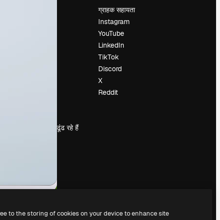
मूल्य निर्धारण
ग्राहक सहायता
हमारे बारे में
Instagram
रिव्यू
YouTube
करियर
LinkedIn
खोज रुझान
TikTok
ब्लॉग
Discord
घटनाक्रम
X
Slidesgo
Reddit
सामग्री बेचें
प्रेस कक्ष
magnific.ai ढूंढ रहे हैं
ree to the storing of cookies on your device to enhance site