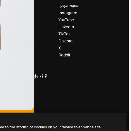
मूल्य निर्धारण
ग्राहक सहायता
हमारे बारे में
Instagram
रिव्यू
YouTube
करियर
LinkedIn
खोज रुझान
TikTok
ब्लॉग
Discord
घटनाक्रम
X
Slidesgo
Reddit
सामग्री बेचें
प्रेस कक्ष
magnific.ai ढूंढ रहे हैं
ree to the storing of cookies on your device to enhance site