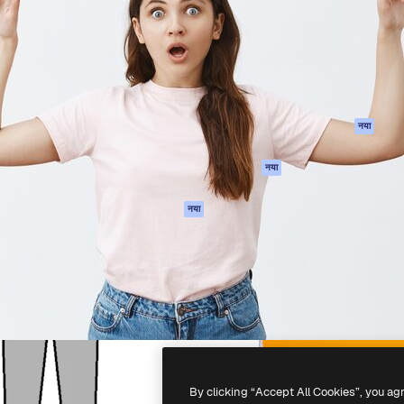
 बनाने के लिए क्रिएटिव प्लेटफॉर्म।
Spaces
Academy
ेज, एजेंसियों और स्टूडियो में 1
AI सहायक
दस्तावेज़ीकरण
ब्सक्राइबर।
एआई इमेज जेनरेटर
सहायता
AI वीडियो जनरेटर
उपयोग की शर्तें
एआई वॉयस जनरेटर
गोपनीयता नीति
स्टॉक सामग्री
ओरिजिनल्स
नया
MCP
कुकीज़ नीति
Claude/ChatGPT
नया
ट्रस्ट सेंटर
के लिए
एफिलिएट्स
एजेंट
नया
बिज़नेस
API
मोबाइल ऐप
सभी फ्रीपिक उपकरण
-
2026
Freepik Company S.L.U.
सर्वाधिकार सुरक्षित
.
By clicking “Accept All Cookies”, you ag