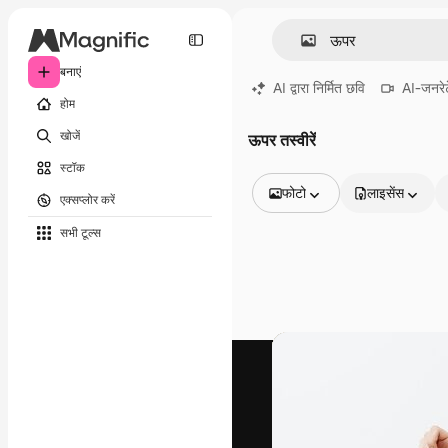
बनाएं
AI द्वारा निर्मित छवि
AI-जनरेट
होम
खोजें
ऊपर तस्वीरें
स्टॉक
फोटो
लाइसेंस
एक्सप्लोर करें
सभी इमेज
सभी टूल्‍स
वेक्टर
चित्रण
फोटो
PSD
टेम्पलेट
मॉकअप
वीडियो
फ़ुटेज
मोशन ग्राफ़िक्स
वीडियो टेम्पलेट्स
आइकन
3D मॉडल
फ़ॉन्ट