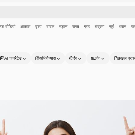
ेड वीडियो
आकाश
दृश्य
बादल
उड़ान
राजा
ग्रह
चंद्रमा
सूर्य
ध्यान
पह
AI जनरेटेड
अभिविन्यास
रंग
लोग
फ़ाइल प्रक
प्रोडक्ट्स
शुरू करें