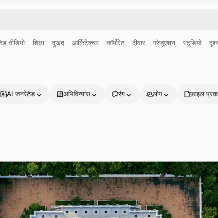
ेड वीडियो
शिक्षा
दुखद
आर्किटेक्चर
कॉर्पोरेट
दीवार
ग्रेजुएशन
स्टूडियो
दृश्
AI जनरेटेड
अभिविन्यास
रंग
लोग
फ़ाइल प्रक
प्रोडक्ट्स
शुरू करें