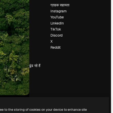
मूल्य निर्धारण
ग्राहक सहायता
हमारे बारे में
Instagram
रिव्यू
YouTube
करियर
LinkedIn
खोज रुझान
TikTok
ब्लॉग
Discord
घटनाक्रम
X
Slidesgo
Reddit
सामग्री बेचें
प्रेस कक्ष
magnific.ai ढूंढ रहे हैं
ree to the storing of cookies on your device to enhance site