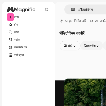
बनाएं
AI द्वारा निर्मित छवि
AI-जनरेट
होम
खोजें
ऑडिटोरियम तस्वीरें
स्टॉक
फोटो
लाइसेंस
एक्सप्लोर करें
सभी इमेज
सभी टूल्‍स
वेक्टर
चित्रण
फोटो
PSD
टेम्पलेट
मॉकअप
वीडियो
फ़ुटेज
मोशन ग्राफ़िक्स
वीडियो टेम्पलेट्स
आइकन
3D मॉडल
फ़ॉन्ट