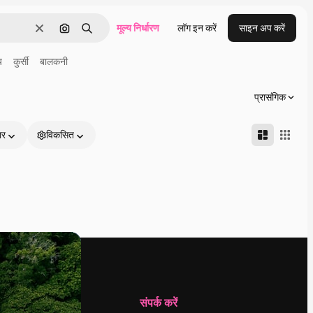
मूल्य निर्धारण
लॉग इन करें
साइन अप करें
साफ़
इमेज से खोजें
खोजें
य
कुर्सी
बालकनी
प्रासंगिक
ार
विकसित
कंपनी
संपर्क करें