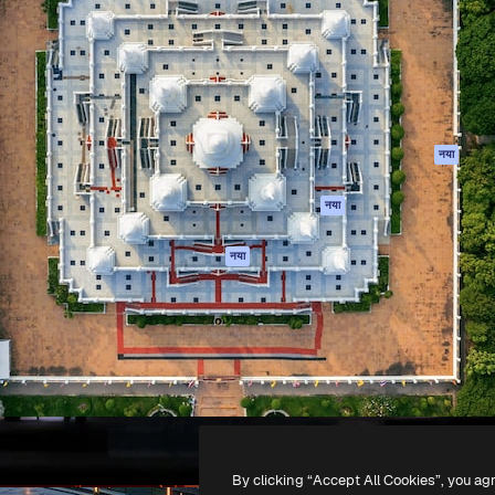
 बनाने के लिए क्रिएटिव प्लेटफॉर्म।
Spaces
Academy
ेज, एजेंसियों और स्टूडियो में 1
AI सहायक
दस्तावेज़ीकरण
ब्सक्राइबर।
एआई इमेज जेनरेटर
सहायता
AI वीडियो जनरेटर
उपयोग की शर्तें
एआई वॉयस जनरेटर
गोपनीयता नीति
स्टॉक सामग्री
ओरिजिनल्स
नया
MCP
कुकीज़ नीति
Claude/ChatGPT
नया
ट्रस्ट सेंटर
के लिए
एफिलिएट्स
एजेंट
नया
बिज़नेस
API
मोबाइल ऐप
सभी फ्रीपिक उपकरण
-
2026
Freepik Company S.L.U.
सर्वाधिकार सुरक्षित
.
By clicking “Accept All Cookies”, you ag