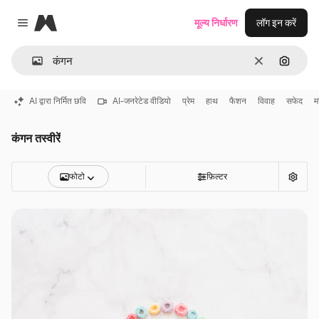
Magnific
मूल्य निर्धारण
लॉग इन करें
Close menu
साफ़
इमेज से ख
AI द्वारा निर्मित छवि
AI-जनरेटेड वीडियो
प्रेम
हाथ
फैशन
विवाह
सफेद
म
कंगन तस्वीरें
फोटो
फ़िल्टर