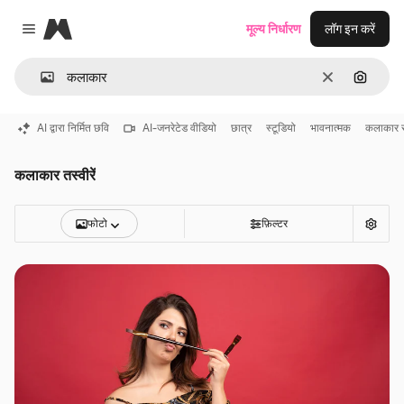
Magnific
मूल्य निर्धारण
लॉग इन करें
Close menu
साफ़
इमेज से ख
AI द्वारा निर्मित छवि
AI-जनरेटेड वीडियो
छात्र
स्टूडियो
भावनात्मक
कलाकार 
कलाकार तस्वीरें
फोटो
फ़िल्टर