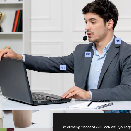
 बनाने के लिए क्रिएटिव प्लेटफॉर्म।
Spaces
Academy
ेज, एजेंसियों और स्टूडियो में 1
AI सहायक
दस्तावेज़ीकरण
ब्सक्राइबर।
एआई इमेज जेनरेटर
सहायता
AI वीडियो जनरेटर
उपयोग की शर्तें
एआई वॉयस जनरेटर
गोपनीयता नीति
स्टॉक सामग्री
ओरिजिनल्स
नया
MCP
कुकीज़ नीति
Claude/ChatGPT
नया
ट्रस्ट सेंटर
के लिए
एफिलिएट्स
एजेंट
नया
बिज़नेस
API
मोबाइल ऐप
सभी फ्रीपिक उपकरण
-
2026
Freepik Company S.L.U.
सर्वाधिकार सुरक्षित
.
By clicking “Accept All Cookies”, you ag