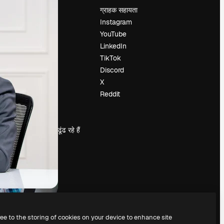
मूल्य निर्धारण
ग्राहक सहायता
हमारे बारे में
Instagram
रिव्यू
YouTube
करियर
LinkedIn
खोज रुझान
TikTok
ब्लॉग
Discord
घटनाक्रम
X
Slidesgo
Reddit
सामग्री बेचें
प्रेस कक्ष
magnific.ai ढूंढ रहे हैं
ree to the storing of cookies on your device to enhance site