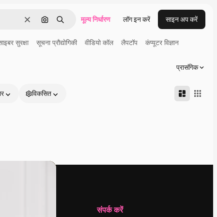
मूल्य निर्धारण
लॉग इन करें
साइन अप करें
साफ़
इमेज से खोजें
खोजें
साइबर सुरक्षा
सूचना प्रौद्योगिकी
वीडियो कॉल
लैपटॉप
कंप्यूटर विज्ञान
प्रासंगिक
ार
विकसित
कंपनी
संपर्क करें