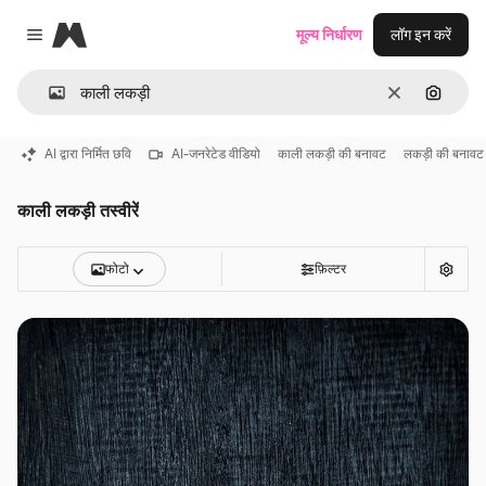
Magnific
मूल्य निर्धारण
लॉग इन करें
Close menu
साफ़
इमेज से ख
AI द्वारा निर्मित छवि
AI-जनरेटेड वीडियो
काली लकड़ी की बनावट
लकड़ी की बनावट
काली लकड़ी तस्वीरें
फोटो
फ़िल्टर