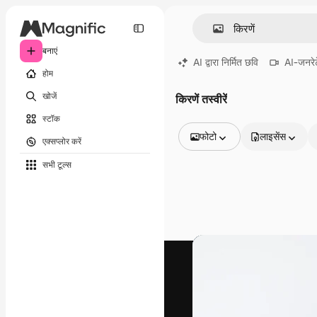
बनाएं
AI द्वारा निर्मित छवि
AI-जनरेट
होम
खोजें
किरणें तस्वीरें
स्टॉक
फोटो
लाइसेंस
एक्सप्लोर करें
सभी इमेज
सभी टूल्‍स
वेक्टर
चित्रण
फोटो
PSD
टेम्पलेट
मॉकअप
वीडियो
फ़ुटेज
मोशन ग्राफ़िक्स
वीडियो टेम्पलेट्स
आइकन
3D मॉडल
फ़ॉन्ट