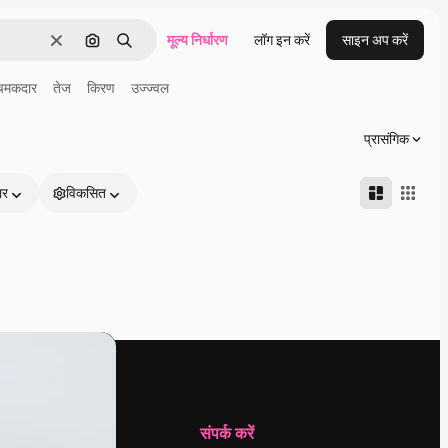
मूल्य निर्धारण
लॉग इन करें
साइन अप करें
साफ़
इमेज से खोजें
खोजें
चमकदार
तेज
किरण
उज्ज्वल
प्रासंगिक
ार
विकसित
कंपनी
संपर्क करें