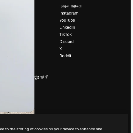
मूल्य निर्धारण
ग्राहक सहायता
हमारे बारे में
Instagram
रिव्यू
YouTube
करियर
LinkedIn
खोज रुझान
TikTok
ब्लॉग
Discord
घटनाक्रम
X
Slidesgo
Reddit
सामग्री बेचें
प्रेस कक्ष
magnific.ai ढूंढ रहे हैं
ree to the storing of cookies on your device to enhance site