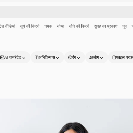
ेड वीडियो
सूर्य की किरणें
चमक
संध्या
सोने की किरणें
सुबह का प्रकाश
धूप
AI जनरेटेड
अभिविन्यास
रंग
लोग
फ़ाइल प्रक
प्रोडक्ट्स
शुरू करें