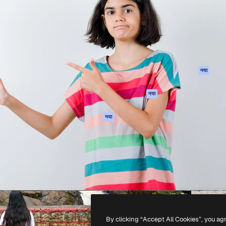
 बनाने के लिए क्रिएटिव प्लेटफॉर्म।
Spaces
Academy
ेज, एजेंसियों और स्टूडियो में 1
AI सहायक
दस्तावेज़ीकरण
ब्सक्राइबर।
एआई इमेज जेनरेटर
सहायता
AI वीडियो जनरेटर
उपयोग की शर्तें
एआई वॉयस जनरेटर
गोपनीयता नीति
स्टॉक सामग्री
ओरिजिनल्स
नया
MCP
कुकीज़ नीति
Claude/ChatGPT
नया
ट्रस्ट सेंटर
के लिए
एफिलिएट्स
एजेंट
नया
बिज़नेस
API
मोबाइल ऐप
सभी फ्रीपिक उपकरण
-
2026
Freepik Company S.L.U.
सर्वाधिकार सुरक्षित
.
By clicking “Accept All Cookies”, you ag