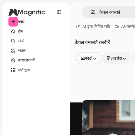
बनाएं
AI द्वारा निर्मित छवि
AI-जनरेट
होम
खोजें
केवल वयस्कों तस्वीरें
स्टॉक
फोटो
लाइसेंस
एक्सप्लोर करें
सभी इमेज
सभी टूल्‍स
वेक्टर
चित्रण
फोटो
PSD
टेम्पलेट
मॉकअप
वीडियो
फ़ुटेज
मोशन ग्राफ़िक्स
वीडियो टेम्पलेट्स
आइकन
3D मॉडल
फ़ॉन्ट