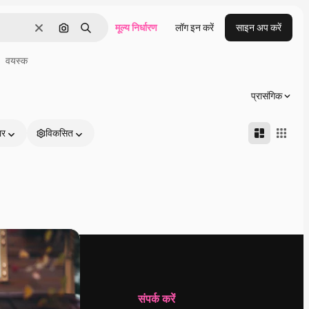
मूल्य निर्धारण
लॉग इन करें
साइन अप करें
साफ़
इमेज से खोजें
खोजें
वयस्क
प्रासंगिक
ार
विकसित
कंपनी
संपर्क करें