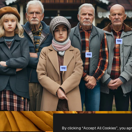
 बनाने के लिए क्रिएटिव प्लेटफॉर्म।
Spaces
Academy
ेज, एजेंसियों और स्टूडियो में 1
AI सहायक
दस्तावेज़ीकरण
ब्सक्राइबर।
एआई इमेज जेनरेटर
सहायता
AI वीडियो जनरेटर
उपयोग की शर्तें
एआई वॉयस जनरेटर
गोपनीयता नीति
स्टॉक सामग्री
ओरिजिनल्स
नया
MCP
कुकीज़ नीति
Claude/ChatGPT
नया
ट्रस्ट सेंटर
के लिए
एफिलिएट्स
एजेंट
नया
बिज़नेस
API
मोबाइल ऐप
सभी फ्रीपिक उपकरण
-
2026
Freepik Company S.L.U.
सर्वाधिकार सुरक्षित
.
By clicking “Accept All Cookies”, you ag