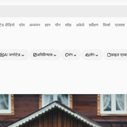
ेड वीडियो
प्रेम
अध्ययन
ज्ञान
यौन
संदेह
अकेले
सर्वेक्षण
विमर्श
प्रकाश
AI जनरेटेड
अभिविन्यास
रंग
लोग
फ़ाइल प्रक
प्रोडक्ट्स
शुरू करें