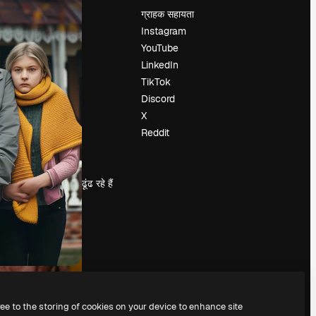
मूल्य निर्धारण
ग्राहक सहायता
हमारे बारे में
Instagram
रिव्यू
YouTube
करियर
LinkedIn
खोज रुझान
TikTok
ब्लॉग
Discord
घटनाक्रम
X
Slidesgo
Reddit
सामग्री बेचें
प्रेस कक्ष
magnific.ai ढूंढ रहे हैं
ree to the storing of cookies on your device to enhance site