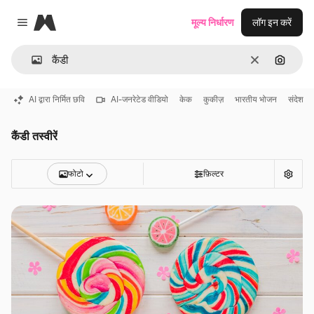
Magnific
मूल्य निर्धारण
लॉग इन करें
Close menu
साफ़
इमेज से ख
AI द्वारा निर्मित छवि
AI-जनरेटेड वीडियो
केक
कुकीज़
भारतीय भोजन
संदेश
कैंडी तस्वीरें
फोटो
फ़िल्टर