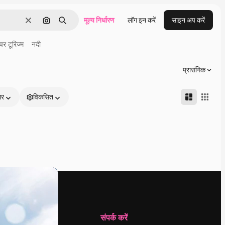
मूल्य निर्धारण
लॉग इन करें
साइन अप करें
साफ़
इमेज से खोजें
खोजें
चर टूरिज्म
नदी
प्रासंगिक
ार
विकसित
कंपनी
संपर्क करें