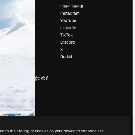
मूल्य निर्धारण
ग्राहक सहायता
हमारे बारे में
Instagram
रिव्यू
YouTube
करियर
LinkedIn
खोज रुझान
TikTok
ब्लॉग
Discord
घटनाक्रम
X
Slidesgo
Reddit
सामग्री बेचें
प्रेस कक्ष
magnific.ai ढूंढ रहे हैं
ree to the storing of cookies on your device to enhance site