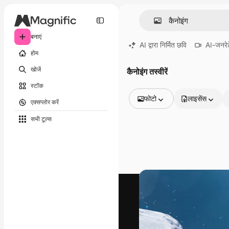
बनाएं
AI द्वारा निर्मित छवि
AI-जनरेट
होम
खोजें
कैनोइंग तस्वीरें
स्टॉक
फोटो
लाइसेंस
एक्सप्लोर करें
सभी इमेज
सभी टूल्‍स
वेक्टर
चित्रण
फोटो
PSD
टेम्पलेट
मॉकअप
वीडियो
फ़ुटेज
मोशन ग्राफ़िक्स
वीडियो टेम्पलेट्स
आइकन
3D मॉडल
फ़ॉन्ट