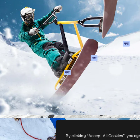
 बनाने के लिए क्रिएटिव प्लेटफॉर्म।
Spaces
Academy
ेज, एजेंसियों और स्टूडियो में 1
AI सहायक
दस्तावेज़ीकरण
ब्सक्राइबर।
एआई इमेज जेनरेटर
सहायता
AI वीडियो जनरेटर
उपयोग की शर्तें
एआई वॉयस जनरेटर
गोपनीयता नीति
स्टॉक सामग्री
ओरिजिनल्स
नया
MCP
कुकीज़ नीति
Claude/ChatGPT
नया
ट्रस्ट सेंटर
के लिए
एफिलिएट्स
एजेंट
नया
बिज़नेस
API
मोबाइल ऐप
सभी फ्रीपिक उपकरण
-
2026
Freepik Company S.L.U.
सर्वाधिकार सुरक्षित
.
By clicking “Accept All Cookies”, you ag