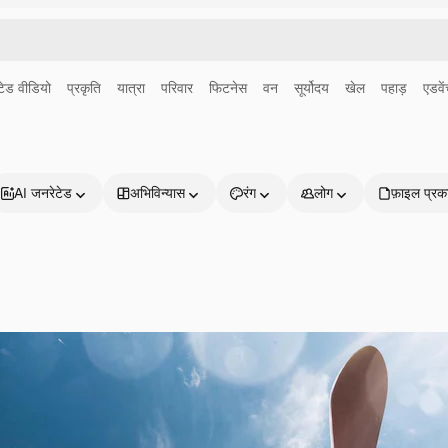
ेड वीडियो
प्रकृति
यात्रा
परिवार
फिटनेस
वन
सूर्योदय
खेल
पहाड़
एडवें
AI जनरेटेड
अभिविन्यास
रंग
लोग
फ़ाइल प्रक
प्रोडक्ट्स
शुरू करें