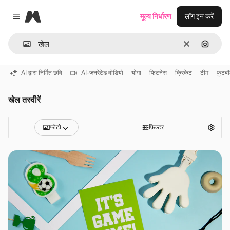
Magnific
मूल्य निर्धारण
लॉग इन करें
Close menu
साफ़
इमेज से ख
AI द्वारा निर्मित छवि
AI-जनरेटेड वीडियो
योगा
फिटनेस
क्रिकेट
टीम
फुटब
खेल तस्वीरें
फोटो
फ़िल्टर