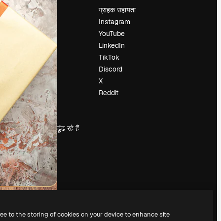
मूल्य निर्धारण
ग्राहक सहायता
हमारे बारे में
Instagram
रिव्यू
YouTube
करियर
LinkedIn
खोज रुझान
TikTok
ब्लॉग
Discord
घटनाक्रम
X
Slidesgo
Reddit
सामग्री बेचें
प्रेस कक्ष
magnific.ai ढूंढ रहे हैं
ree to the storing of cookies on your device to enhance site