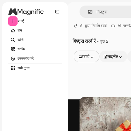
बनाएं
AI द्वारा निर्मित छवि
AI-जनरेट
होम
खोजें
गिफ्ट्स तस्वीरें
- पृष्ठ 2
स्टॉक
फोटो
लाइसेंस
एक्सप्लोर करें
सभी इमेज
सभी टूल्‍स
वेक्टर
चित्रण
फोटो
PSD
टेम्पलेट
मॉकअप
वीडियो
फ़ुटेज
मोशन ग्राफ़िक्स
वीडियो टेम्पलेट्स
आइकन
3D मॉडल
फ़ॉन्ट