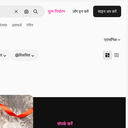
मूल्य निर्धारण
लॉग इन करें
साइन अप करें
साफ़
इमेज से खोजें
खोजें
िनम्र
आश्चर्य
रंगीन
प्रासंगिक
ार
विकसित
कंपनी
संपर्क करें