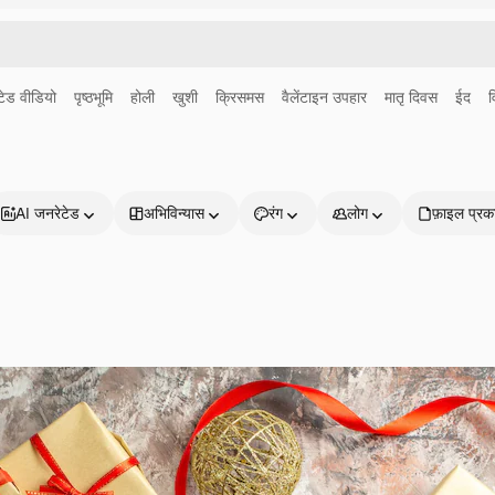
ेड वीडियो
पृष्ठभूमि
होली
खुशी
क्रिसमस
वैलेंटाइन उपहार
मातृ दिवस
ईद
व
AI जनरेटेड
अभिविन्यास
रंग
लोग
फ़ाइल प्रक
प्रोडक्ट्स
शुरू करें