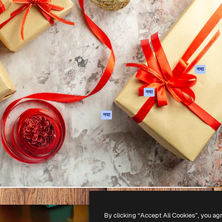
 बनाने के लिए क्रिएटिव प्लेटफॉर्म।
Spaces
Academy
ेज, एजेंसियों और स्टूडियो में 1
AI सहायक
दस्तावेज़ीकरण
ब्सक्राइबर।
एआई इमेज जेनरेटर
सहायता
AI वीडियो जनरेटर
उपयोग की शर्तें
एआई वॉयस जनरेटर
गोपनीयता नीति
स्टॉक सामग्री
ओरिजिनल्स
नया
MCP
कुकीज़ नीति
Claude/ChatGPT
नया
ट्रस्ट सेंटर
के लिए
एफिलिएट्स
एजेंट
नया
बिज़नेस
API
मोबाइल ऐप
सभी फ्रीपिक उपकरण
-
2026
Freepik Company S.L.U.
सर्वाधिकार सुरक्षित
.
By clicking “Accept All Cookies”, you ag