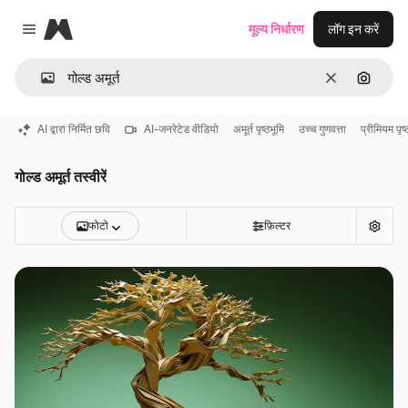
Magnific
मूल्य निर्धारण
लॉग इन करें
Close menu
साफ़
इमेज से ख
AI द्वारा निर्मित छवि
AI-जनरेटेड वीडियो
अमूर्त पृष्ठभूमि
उच्च गुणवत्ता
प्रीमियम पृष्
गोल्ड अमूर्त तस्वीरें
फोटो
फ़िल्टर