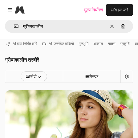
Magnific
मूल्य निर्धारण
लॉग इन करें
Close menu
साफ़
इमेज से ख
AI द्वारा निर्मित छवि
AI-जनरेटेड वीडियो
पृष्ठभूमि
आकाश
यात्रा
प्रकृति
आ
ग्रीष्मकालीन तस्वीरें
फोटो
फ़िल्टर