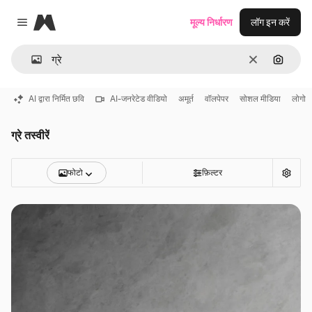
Magnific
मूल्य निर्धारण
लॉग इन करें
Close menu
साफ़
इमेज से ख
AI द्वारा निर्मित छवि
AI-जनरेटेड वीडियो
अमूर्त
वॉलपेपर
सोशल मीडिया
लोगो
ग्रे तस्वीरें
फोटो
फ़िल्टर