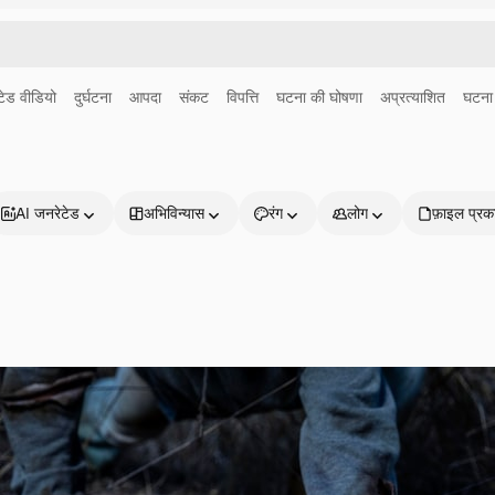
ेड वीडियो
दुर्घटना
आपदा
संकट
विपत्ति
घटना की घोषणा
अप्रत्याशित
घटना र
AI जनरेटेड
अभिविन्यास
रंग
लोग
फ़ाइल प्रक
प्रोडक्ट्स
शुरू करें