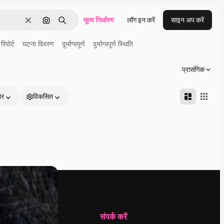
मूल्य निर्धारण
लॉग इन करें
साइन अप करें
साफ़
इमेज से खोजें
खोजें
िपोर्ट
घटना विवरण
दुर्भाग्यपूर्ण
दुर्भाग्यपूर्ण स्थिति
प्रासंगिक
ार
विकसित
कंपनी
संपर्क करें