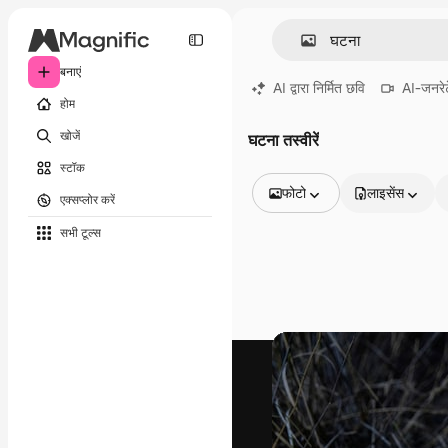
बनाएं
AI द्वारा निर्मित छवि
AI-जनरेट
होम
खोजें
घटना तस्वीरें
स्टॉक
फोटो
लाइसेंस
एक्सप्लोर करें
सभी इमेज
सभी टूल्‍स
वेक्टर
चित्रण
फोटो
PSD
टेम्पलेट
मॉकअप
वीडियो
फ़ुटेज
मोशन ग्राफ़िक्स
वीडियो टेम्पलेट्स
आइकन
3D मॉडल
फ़ॉन्ट