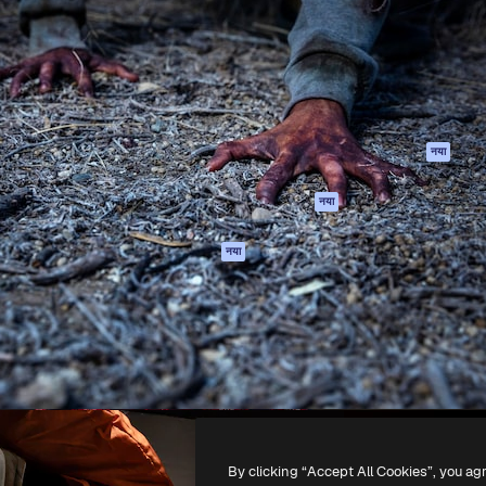
 बनाने के लिए क्रिएटिव प्लेटफॉर्म।
Spaces
Academy
ेज, एजेंसियों और स्टूडियो में 1
AI सहायक
दस्तावेज़ीकरण
ब्सक्राइबर।
एआई इमेज जेनरेटर
सहायता
AI वीडियो जनरेटर
उपयोग की शर्तें
एआई वॉयस जनरेटर
गोपनीयता नीति
स्टॉक सामग्री
ओरिजिनल्स
नया
MCP
कुकीज़ नीति
Claude/ChatGPT
नया
ट्रस्ट सेंटर
के लिए
एफिलिएट्स
एजेंट
नया
बिज़नेस
API
मोबाइल ऐप
सभी फ्रीपिक उपकरण
-
2026
Freepik Company S.L.U.
सर्वाधिकार सुरक्षित
.
By clicking “Accept All Cookies”, you ag