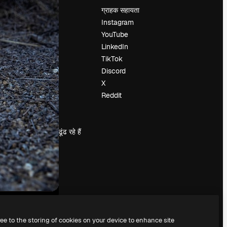
मूल्य निर्धारण
ग्राहक सहायता
हमारे बारे में
Instagram
रिव्यू
YouTube
करियर
LinkedIn
खोज रुझान
TikTok
ब्लॉग
Discord
घटनाक्रम
X
Slidesgo
Reddit
सामग्री बेचें
प्रेस कक्ष
magnific.ai ढूंढ रहे हैं
ree to the storing of cookies on your device to enhance site