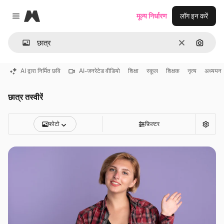
Magnific
मूल्य निर्धारण
लॉग इन करें
Close menu
साफ़
इमेज से ख
AI द्वारा निर्मित छवि
AI-जनरेटेड वीडियो
शिक्षा
स्कूल
शिक्षक
नृत्य
अध्ययन
छात्र तस्वीरें
फोटो
फ़िल्टर