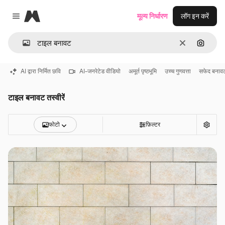
Magnific
मूल्य निर्धारण
लॉग इन करें
Close menu
साफ़
इमेज से ख
AI द्वारा निर्मित छवि
AI-जनरेटेड वीडियो
अमूर्त पृष्ठभूमि
उच्च गुणवत्ता
सफेद बनाव
टाइल बनावट तस्वीरें
फोटो
फ़िल्टर