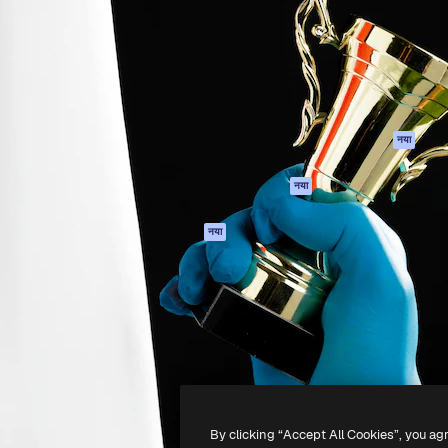
 बनाने के लिए क्रिएटिव प्लेटफॉर्म।
Spaces
Academy
ेज, एजेंसियों और स्टूडियो में 1
AI सहायक
दस्तावेज़ीकरण
ब्सक्राइबर।
एआई इमेज जेनरेटर
सहायता
AI वीडियो जनरेटर
उपयोग की शर्तें
एआई वॉयस जनरेटर
गोपनीयता नीति
स्टॉक सामग्री
ओरिजिनल्स
नया
MCP
कुकीज़ नीति
Claude/ChatGPT
नया
ट्रस्ट सेंटर
के लिए
एफिलिएट्स
एजेंट
नया
बिज़नेस
API
मोबाइल ऐप
सभी फ्रीपिक उपकरण
-
2026
Freepik Company S.L.U.
सर्वाधिकार सुरक्षित
.
By clicking “Accept All Cookies”, you ag