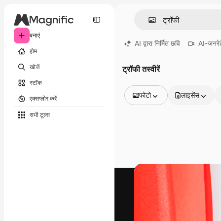
बनाएं
AI द्वारा निर्मित छवि
AI-जनरेट
होम
खोजें
ट्रॉफी तस्वीरें
स्टॉक
फोटो
लाइसेंस
एक्सप्लोर करें
सभी इमेज
सभी टूल्‍स
वेक्टर
चित्रण
फोटो
PSD
टेम्पलेट
मॉकअप
वीडियो
फ़ुटेज
मोशन ग्राफ़िक्स
वीडियो टेम्पलेट्स
आइकन
3D मॉडल
फ़ॉन्ट