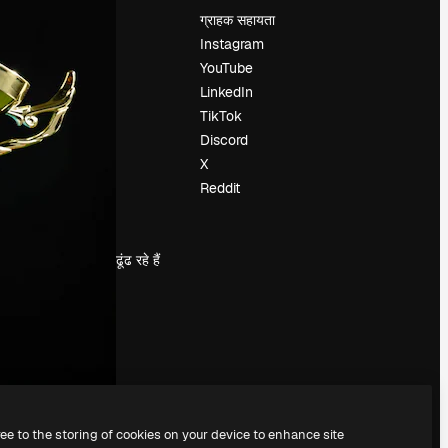
मूल्य निर्धारण
ग्राहक सहायता
हमारे बारे में
Instagram
रिव्यू
YouTube
करियर
LinkedIn
खोज रुझान
TikTok
ब्लॉग
Discord
घटनाक्रम
X
Slidesgo
Reddit
सामग्री बेचें
प्रेस कक्ष
magnific.ai ढूंढ रहे हैं
ree to the storing of cookies on your device to enhance site