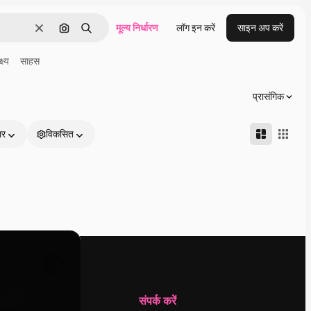
मूल्य निर्धारण
लॉग इन करें
साइन अप करें
साफ़
इमेज से खोजें
खोजें
्ष्य
साहस
प्रासंगिक
ार
विकसित
कंपनी
संपर्क करें