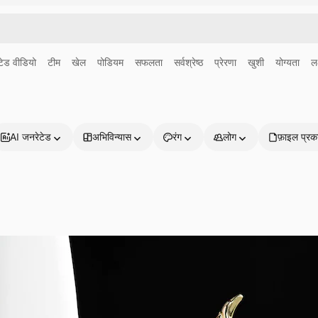
ेड वीडियो
टीम
खेल
पोडियम
सफलता
सर्वश्रेष्ठ
प्रेरणा
खुशी
योग्यता
लक
AI जनरेटेड
अभिविन्यास
रंग
लोग
फ़ाइल प्रक
प्रोडक्ट्स
शुरू करें