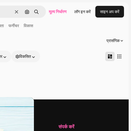
मूल्य निर्धारण
लॉग इन करें
साइन अप करें
साफ़
इमेज से खोजें
खोजें
ता
फर्नीचर
विकास
प्रासंगिक
ार
विकसित
कंपनी
संपर्क करें