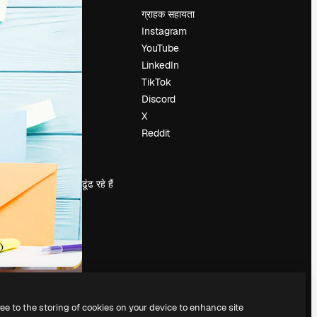
मूल्य निर्धारण
ग्राहक सहायता
हमारे बारे में
Instagram
रिव्यू
YouTube
करियर
LinkedIn
खोज रुझान
TikTok
ब्लॉग
Discord
घटनाक्रम
X
Slidesgo
Reddit
सामग्री बेचें
प्रेस कक्ष
magnific.ai ढूंढ रहे हैं
ree to the storing of cookies on your device to enhance site