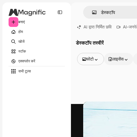
बनाएं
AI द्वारा निर्मित छवि
AI-जनरेट
होम
खोजें
डेस्कटॉप तस्वीरें
स्टॉक
फोटो
लाइसेंस
एक्सप्लोर करें
सभी इमेज
सभी टूल्‍स
वेक्टर
चित्रण
फोटो
PSD
टेम्पलेट
मॉकअप
वीडियो
फ़ुटेज
मोशन ग्राफ़िक्स
वीडियो टेम्पलेट्स
आइकन
3D मॉडल
फ़ॉन्ट