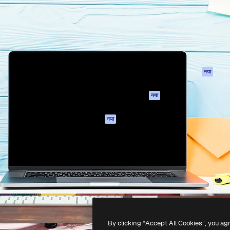
 बनाने के लिए क्रिएटिव प्लेटफॉर्म।
Spaces
Academy
ेज, एजेंसियों और स्टूडियो में 1
AI सहायक
दस्तावेज़ीकरण
ब्सक्राइबर।
एआई इमेज जेनरेटर
सहायता
AI वीडियो जनरेटर
उपयोग की शर्तें
एआई वॉयस जनरेटर
गोपनीयता नीति
स्टॉक सामग्री
ओरिजिनल्स
नया
MCP
कुकीज़ नीति
Claude/ChatGPT
नया
ट्रस्ट सेंटर
के लिए
एफिलिएट्स
एजेंट
नया
बिज़नेस
API
मोबाइल ऐप
सभी फ्रीपिक उपकरण
-
2026
Freepik Company S.L.U.
सर्वाधिकार सुरक्षित
.
By clicking “Accept All Cookies”, you ag