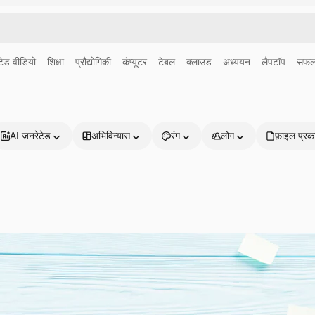
ेड वीडियो
शिक्षा
प्रौद्योगिकी
कंप्यूटर
टेबल
क्लाउड
अध्ययन
लैपटॉप
सफल
AI जनरेटेड
अभिविन्यास
रंग
लोग
फ़ाइल प्रक
प्रोडक्ट्स
शुरू करें