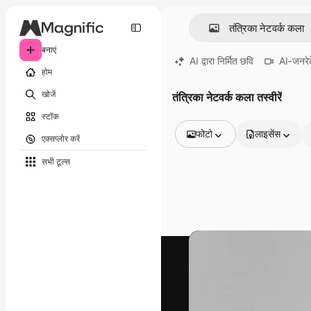
बनाएं
AI द्वारा निर्मित छवि
AI-जनरेट
होम
खोजें
तंत्रिका नेटवर्क कला तस्वीरें
स्टॉक
फोटो
लाइसेंस
एक्सप्लोर करें
सभी इमेज
सभी टूल्‍स
वेक्टर
चित्रण
फोटो
PSD
टेम्पलेट
मॉकअप
वीडियो
फ़ुटेज
मोशन ग्राफ़िक्स
वीडियो टेम्पलेट्स
आइकन
3D मॉडल
फ़ॉन्ट