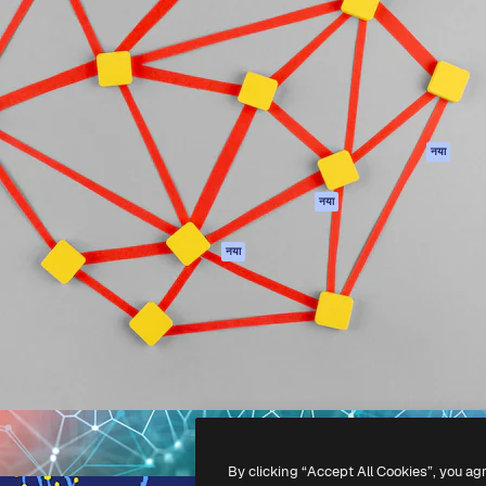
 बनाने के लिए क्रिएटिव प्लेटफॉर्म।
Spaces
Academy
ेज, एजेंसियों और स्टूडियो में 1
AI सहायक
दस्तावेज़ीकरण
ब्सक्राइबर।
एआई इमेज जेनरेटर
सहायता
AI वीडियो जनरेटर
उपयोग की शर्तें
एआई वॉयस जनरेटर
गोपनीयता नीति
स्टॉक सामग्री
ओरिजिनल्स
नया
MCP
कुकीज़ नीति
Claude/ChatGPT
नया
ट्रस्ट सेंटर
के लिए
एफिलिएट्स
एजेंट
नया
बिज़नेस
API
मोबाइल ऐप
सभी फ्रीपिक उपकरण
-
2026
Freepik Company S.L.U.
सर्वाधिकार सुरक्षित
.
By clicking “Accept All Cookies”, you ag