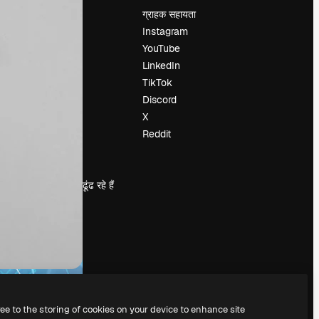
मूल्य निर्धारण
ग्राहक सहायता
हमारे बारे में
Instagram
रिव्यू
YouTube
करियर
LinkedIn
खोज रुझान
TikTok
ब्लॉग
Discord
घटनाक्रम
X
Slidesgo
Reddit
सामग्री बेचें
प्रेस कक्ष
magnific.ai ढूंढ रहे हैं
ree to the storing of cookies on your device to enhance site