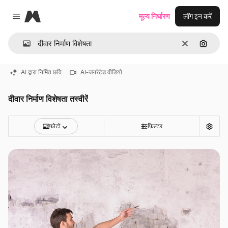
Magnific
मूल्य निर्धारण
लॉग इन करें
Close menu
साफ़
इमेज से ख
AI द्वारा निर्मित छवि
AI-जनरेटेड वीडियो
दीवार निर्माण विशेषता तस्वीरें
फोटो
फ़िल्टर