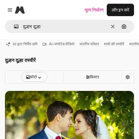
Magnific
मूल्य निर्धारण
लॉग इन करें
Close menu
साफ़
इमेज से ख
AI द्वारा निर्मित छवि
AI-जनरेटेड वीडियो
भारतीय परिवार
शादी की तस्वीरें
भारतीय
दुल्हन दूल्हा तस्वीरें
फोटो
फ़िल्टर