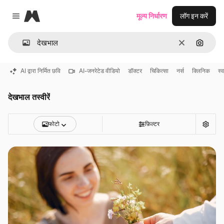
Magnific
मूल्य निर्धारण
लॉग इन करें
Close menu
साफ़
इमेज से ख
AI द्वारा निर्मित छवि
AI-जनरेटेड वीडियो
डॉक्टर
चिकित्सा
नर्स
क्लिनिक
स्व
देखभाल तस्वीरें
फोटो
फ़िल्टर