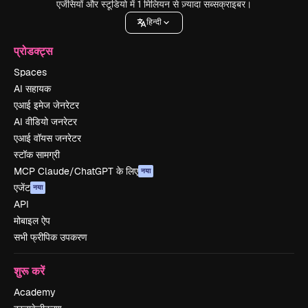
एजेंसियों और स्टूडियो में 1 मिलियन से ज़्यादा सब्सक्राइबर।
हिन्दी
प्रोडक्ट्स
Spaces
AI सहायक
एआई इमेज जेनरेटर
AI वीडियो जनरेटर
एआई वॉयस जनरेटर
स्टॉक सामग्री
MCP Claude/ChatGPT के लिए
नया
एजेंट
नया
API
मोबाइल ऐप
सभी फ्रीपिक उपकरण
शुरू करें
Academy