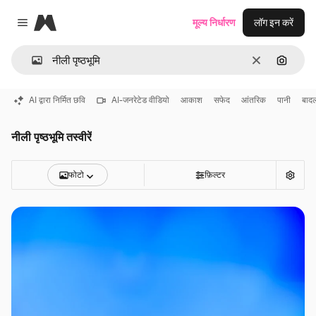
Magnific
मूल्य निर्धारण
लॉग इन करें
Close menu
साफ़
इमेज से ख
AI द्वारा निर्मित छवि
AI-जनरेटेड वीडियो
आकाश
सफेद
आंतरिक
पानी
बाद
नीली पृष्ठभूमि तस्वीरें
फोटो
फ़िल्टर