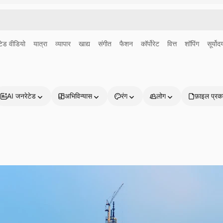
ेड वीडियो
यात्रा
व्यापार
खाद्य
संगीत
फैशन
कॉर्पोरेट
वित्त
शॉपिंग
सूर्योद
AI जनरेटेड
अभिविन्यास
रंग
लोग
फ़ाइल प्रक
प्रोडक्ट्स
शुरू करें