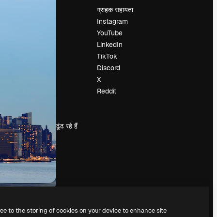
मूल्य निर्धारण
ग्राहक सहायता
हमारे बारे में
Instagram
रिव्यू
YouTube
करियर
LinkedIn
खोज रुझान
TikTok
ब्लॉग
Discord
घटनाक्रम
X
Slidesgo
Reddit
सामग्री बेचें
प्रेस कक्ष
magnific.ai ढूंढ रहे हैं
ree to the storing of cookies on your device to enhance site