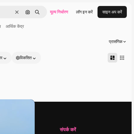
मूल्य निर्धारण
लॉग इन करें
साइन अप करें
साफ़
इमेज से खोजें
खोजें
य
आर्थिक केंद्र
प्रासंगिक
ार
विकसित
कंपनी
संपर्क करें