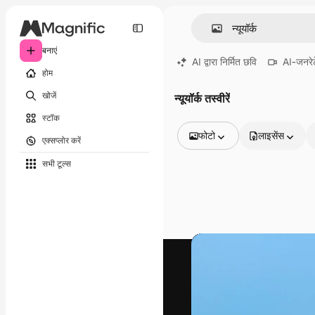
बनाएं
AI द्वारा निर्मित छवि
AI-जनरेट
होम
खोजें
न्यूयॉर्क तस्वीरें
स्टॉक
फोटो
लाइसेंस
एक्सप्लोर करें
सभी इमेज
सभी टूल्‍स
वेक्टर
चित्रण
फोटो
PSD
टेम्पलेट
मॉकअप
वीडियो
फ़ुटेज
मोशन ग्राफ़िक्स
वीडियो टेम्पलेट्स
आइकन
3D मॉडल
फ़ॉन्ट