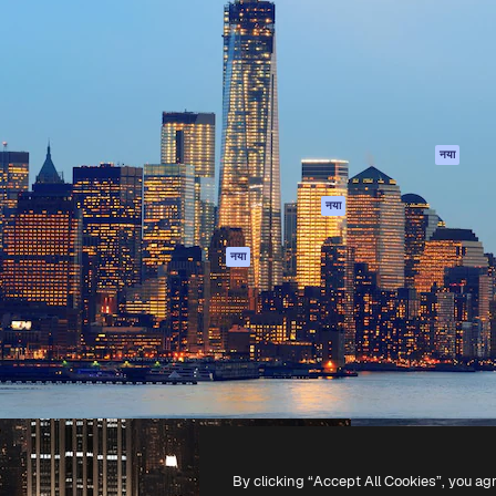
 बनाने के लिए क्रिएटिव प्लेटफॉर्म।
Spaces
Academy
ेज, एजेंसियों और स्टूडियो में 1
AI सहायक
दस्तावेज़ीकरण
ब्सक्राइबर।
एआई इमेज जेनरेटर
सहायता
AI वीडियो जनरेटर
उपयोग की शर्तें
एआई वॉयस जनरेटर
गोपनीयता नीति
स्टॉक सामग्री
ओरिजिनल्स
नया
MCP
कुकीज़ नीति
Claude/ChatGPT
नया
ट्रस्ट सेंटर
के लिए
एफिलिएट्स
एजेंट
नया
बिज़नेस
API
मोबाइल ऐप
सभी फ्रीपिक उपकरण
-
2026
Freepik Company S.L.U.
सर्वाधिकार सुरक्षित
.
By clicking “Accept All Cookies”, you ag