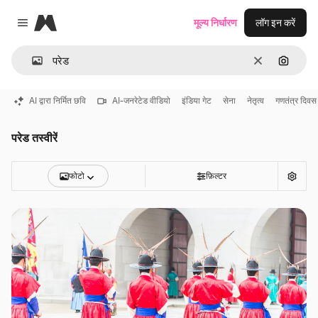
Magnific
मूल्य निर्धारण
लॉग इन करें
Close menu
साफ़
इमेज से ख
AI द्वारा निर्मित छवि
AI-जनरेटेड वीडियो
इंडिया गेट
सेना
नेतृत्व
गणतंत्र दिवस
परेड तस्वीरें
फोटो
फ़िल्टर