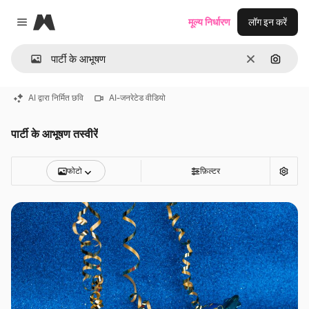
Magnific
मूल्य निर्धारण
लॉग इन करें
Close menu
साफ़
इमेज से ख
AI द्वारा निर्मित छवि
AI-जनरेटेड वीडियो
पार्टी के आभूषण तस्वीरें
फोटो
फ़िल्टर