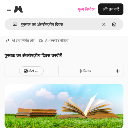
Magnific
मूल्य निर्धारण
लॉग इन करें
Close menu
साफ़
इमेज से ख
AI द्वारा निर्मित छवि
AI-जनरेटेड वीडियो
पुस्तक का अंतर्राष्ट्रीय दिवस तस्वीरें
फोटो
फ़िल्टर