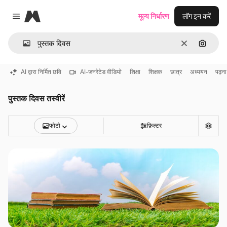
Magnific
मूल्य निर्धारण
लॉग इन करें
Close menu
साफ़
इमेज से ख
AI द्वारा निर्मित छवि
AI-जनरेटेड वीडियो
शिक्षा
शिक्षक
छात्र
अध्ययन
पढ़ना
पुस्तक दिवस तस्वीरें
फोटो
फ़िल्टर