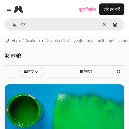
Magnific
मूल्य निर्धारण
लॉग इन करें
Close menu
साफ़
इमेज से ख
AI द्वारा निर्मित छवि
AI-जनरेटेड वीडियो
पृष्ठभूमि
अमूर्त
होली
खुशी
रंग योज
पेंट तस्वीरें
फोटो
फ़िल्टर