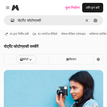
Magnific
मूल्य निर्धारण
लॉग इन करें
Close menu
साफ़
इमेज से ख
AI द्वारा निर्मित छवि
AI-जनरेटेड वीडियो
सोशल मीडिया प्रोफाइल
व्यक्तिगत ब्रांडिंग
पोर्ट्रेट फोटोग्राफी तस्वीरें
फोटो
फ़िल्टर