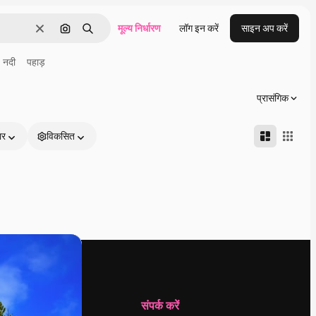
मूल्य निर्धारण
लॉग इन करें
साइन अप करें
साफ़
इमेज से खोजें
खोजें
नदी
पहाड़
प्रासंगिक
ार
विकसित
कंपनी
संपर्क करें