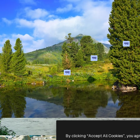
 बनाने के लिए क्रिएटिव प्लेटफॉर्म।
Spaces
Academy
ेज, एजेंसियों और स्टूडियो में 1
AI सहायक
दस्तावेज़ीकरण
ब्सक्राइबर।
एआई इमेज जेनरेटर
सहायता
AI वीडियो जनरेटर
उपयोग की शर्तें
एआई वॉयस जनरेटर
गोपनीयता नीति
स्टॉक सामग्री
ओरिजिनल्स
नया
MCP
कुकीज़ नीति
Claude/ChatGPT
नया
ट्रस्ट सेंटर
के लिए
एफिलिएट्स
एजेंट
नया
बिज़नेस
API
मोबाइल ऐप
सभी फ्रीपिक उपकरण
-
2026
Freepik Company S.L.U.
सर्वाधिकार सुरक्षित
.
By clicking “Accept All Cookies”, you ag