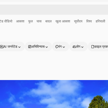
ेड वीडियो
आकाश
फूल
घास
बादल
खुला आकाश
सूर्योदय
विश्व
हरियाली
AI जनरेटेड
अभिविन्यास
रंग
लोग
फ़ाइल प्रक
प्रोडक्ट्स
शुरू करें