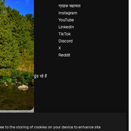
मूल्य निर्धारण
ग्राहक सहायता
हमारे बारे में
Instagram
रिव्यू
YouTube
करियर
LinkedIn
खोज रुझान
TikTok
ब्लॉग
Discord
घटनाक्रम
X
Slidesgo
Reddit
सामग्री बेचें
प्रेस कक्ष
magnific.ai ढूंढ रहे हैं
ree to the storing of cookies on your device to enhance site