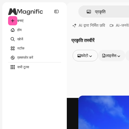
बनाएं
AI द्वारा निर्मित छवि
AI-जनरेट
होम
खोजें
प्रकृति तस्वीरें
स्टॉक
फोटो
लाइसेंस
एक्सप्लोर करें
सभी इमेज
सभी टूल्‍स
वेक्टर
चित्रण
फोटो
PSD
टेम्पलेट
मॉकअप
वीडियो
फ़ुटेज
मोशन ग्राफ़िक्स
वीडियो टेम्पलेट्स
आइकन
3D मॉडल
फ़ॉन्ट