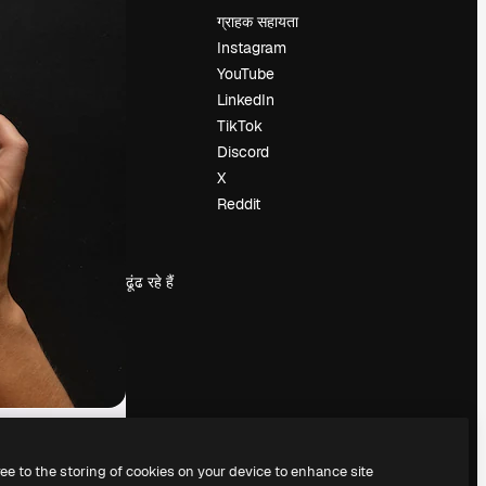
मूल्य निर्धारण
ग्राहक सहायता
हमारे बारे में
Instagram
रिव्यू
YouTube
करियर
LinkedIn
खोज रुझान
TikTok
ब्लॉग
Discord
घटनाक्रम
X
Slidesgo
Reddit
सामग्री बेचें
प्रेस कक्ष
magnific.ai ढूंढ रहे हैं
ree to the storing of cookies on your device to enhance site