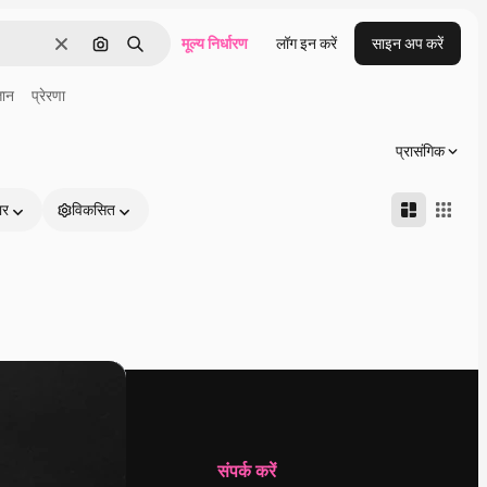
मूल्य निर्धारण
लॉग इन करें
साइन अप करें
साफ़
इमेज से खोजें
खोजें
्ञान
प्रेरणा
प्रासंगिक
ार
विकसित
कंपनी
संपर्क करें