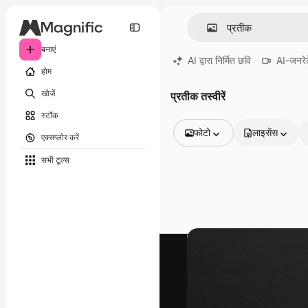
बनाएं
AI द्वारा निर्मित छवि
AI-जनरेट
होम
खोजें
प्रतीक तस्वीरें
स्टॉक
फोटो
लाइसेंस
एक्सप्लोर करें
सभी इमेज
सभी टूल्‍स
वेक्टर
चित्रण
फोटो
PSD
टेम्पलेट
मॉकअप
वीडियो
फ़ुटेज
मोशन ग्राफ़िक्स
वीडियो टेम्पलेट्स
आइकन
3D मॉडल
फ़ॉन्ट