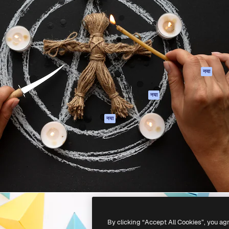
 बनाने के लिए क्रिएटिव प्लेटफॉर्म।
Spaces
Academy
ेज, एजेंसियों और स्टूडियो में 1
AI सहायक
दस्तावेज़ीकरण
ब्सक्राइबर।
एआई इमेज जेनरेटर
सहायता
AI वीडियो जनरेटर
उपयोग की शर्तें
एआई वॉयस जनरेटर
गोपनीयता नीति
स्टॉक सामग्री
ओरिजिनल्स
नया
MCP
कुकीज़ नीति
Claude/ChatGPT
नया
ट्रस्ट सेंटर
के लिए
एफिलिएट्स
एजेंट
नया
बिज़नेस
API
मोबाइल ऐप
सभी फ्रीपिक उपकरण
-
2026
Freepik Company S.L.U.
सर्वाधिकार सुरक्षित
.
By clicking “Accept All Cookies”, you ag