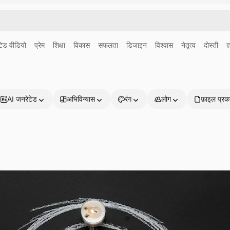
ेड वीडियो
प्रेम
शिक्षा
विकास
सफलता
डिजाइन
विश्वास
नेतृत्व
दोस्ती
ज
AI जनरेटेड
अभिविन्यास
रंग
लोग
फ़ाइल प्रक
प्रोडक्ट्स
शुरू करें