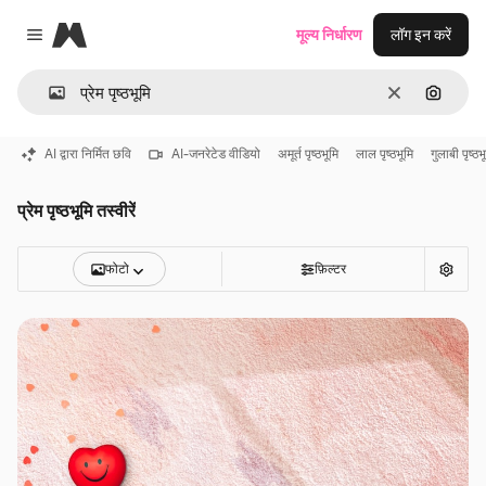
Magnific
मूल्य निर्धारण
लॉग इन करें
Close menu
साफ़
इमेज से ख
AI द्वारा निर्मित छवि
AI-जनरेटेड वीडियो
अमूर्त पृष्ठभूमि
लाल पृष्ठभूमि
गुलाबी पृष्ठभ
प्रेम पृष्ठभूमि तस्वीरें
फोटो
फ़िल्टर