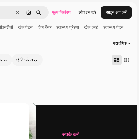
मूल्य निर्धारण
लॉग इन करें
साइन अप करें
साफ़
इमेज से खोजें
खोजें
जीवनशैली
खेल पैटर्न
जिम बैनर
स्वास्थ्य प्रेरणा
खेल कार्ड
स्वास्थ्य पैटर्न
प्रासंगिक
ार
विकसित
कंपनी
संपर्क करें