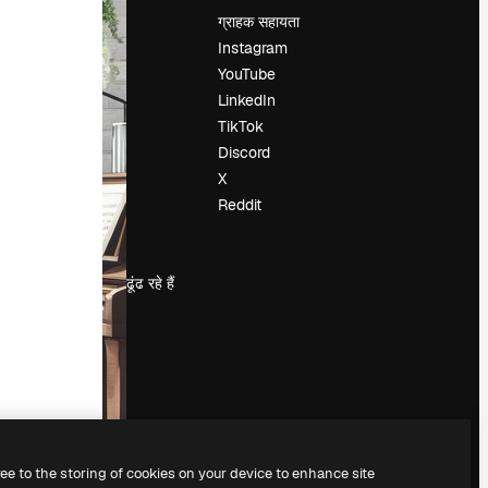
मूल्य निर्धारण
ग्राहक सहायता
हमारे बारे में
Instagram
रिव्यू
YouTube
करियर
LinkedIn
खोज रुझान
TikTok
ब्लॉग
Discord
घटनाक्रम
X
Slidesgo
Reddit
सामग्री बेचें
प्रेस कक्ष
magnific.ai ढूंढ रहे हैं
ree to the storing of cookies on your device to enhance site