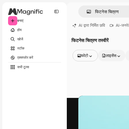
बनाएं
AI द्वारा निर्मित छवि
AI-जनरेट
होम
खोजें
फिटनेस चित्रण तस्वीरें
स्टॉक
फोटो
लाइसेंस
एक्सप्लोर करें
सभी इमेज
सभी टूल्‍स
वेक्टर
चित्रण
फोटो
PSD
टेम्पलेट
मॉकअप
वीडियो
फ़ुटेज
मोशन ग्राफ़िक्स
वीडियो टेम्पलेट्स
आइकन
3D मॉडल
फ़ॉन्ट