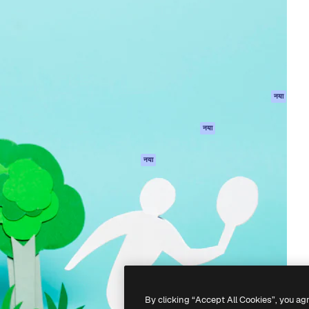
 बनाने के लिए क्रिएटिव प्लेटफॉर्म।
Spaces
Academy
ेज, एजेंसियों और स्टूडियो में 1
AI सहायक
दस्तावेज़ीकरण
ब्सक्राइबर।
एआई इमेज जेनरेटर
सहायता
AI वीडियो जनरेटर
उपयोग की शर्तें
एआई वॉयस जनरेटर
गोपनीयता नीति
स्टॉक सामग्री
ओरिजिनल्स
नया
MCP
कुकीज़ नीति
Claude/ChatGPT
नया
ट्रस्ट सेंटर
के लिए
एफिलिएट्स
एजेंट
नया
बिज़नेस
API
मोबाइल ऐप
सभी फ्रीपिक उपकरण
-
2026
Freepik Company S.L.U.
सर्वाधिकार सुरक्षित
.
By clicking “Accept All Cookies”, you ag