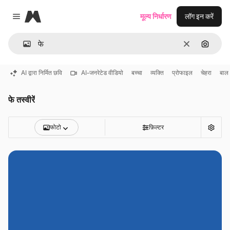
Magnific
मूल्य निर्धारण
लॉग इन करें
Close menu
साफ़
इमेज से ख
AI द्वारा निर्मित छवि
AI-जनरेटेड वीडियो
बच्चा
व्यक्ति
प्रोफाइल
चेहरा
बाल
फे तस्वीरें
फोटो
फ़िल्टर