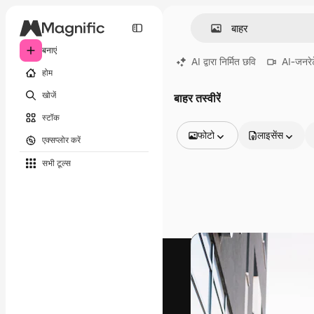
बनाएं
AI द्वारा निर्मित छवि
AI-जनरेट
होम
खोजें
बाहर तस्वीरें
स्टॉक
फोटो
लाइसेंस
एक्सप्लोर करें
सभी इमेज
सभी टूल्‍स
वेक्टर
चित्रण
फोटो
PSD
टेम्पलेट
मॉकअप
वीडियो
फ़ुटेज
मोशन ग्राफ़िक्स
वीडियो टेम्पलेट्स
आइकन
3D मॉडल
फ़ॉन्ट