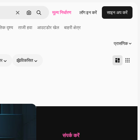
मूल्य निर्धारण
लॉग इन करें
साइन अप करें
साफ़
इमेज से खोजें
खोजें
तिक दृश्य
ताजी हवा
आउटडोर खेल
बाहरी क्षेत्र
प्रासंगिक
ार
विकसित
कंपनी
संपर्क करें