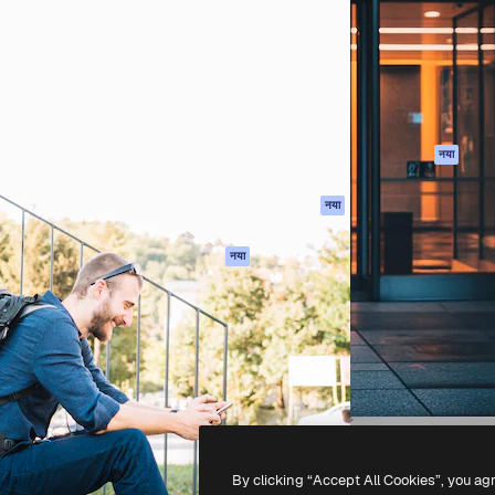
 बनाने के लिए क्रिएटिव प्लेटफॉर्म।
Spaces
Academy
ेज, एजेंसियों और स्टूडियो में 1
AI सहायक
दस्तावेज़ीकरण
ब्सक्राइबर।
एआई इमेज जेनरेटर
सहायता
AI वीडियो जनरेटर
उपयोग की शर्तें
एआई वॉयस जनरेटर
गोपनीयता नीति
स्टॉक सामग्री
ओरिजिनल्स
नया
MCP
कुकीज़ नीति
Claude/ChatGPT
नया
ट्रस्ट सेंटर
के लिए
एफिलिएट्स
एजेंट
नया
बिज़नेस
API
मोबाइल ऐप
सभी फ्रीपिक उपकरण
-
2026
Freepik Company S.L.U.
सर्वाधिकार सुरक्षित
.
By clicking “Accept All Cookies”, you ag