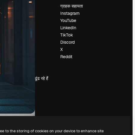
मूल्य निर्धारण
ग्राहक सहायता
हमारे बारे में
Instagram
रिव्यू
YouTube
करियर
LinkedIn
खोज रुझान
TikTok
ब्लॉग
Discord
घटनाक्रम
X
Slidesgo
Reddit
सामग्री बेचें
प्रेस कक्ष
magnific.ai ढूंढ रहे हैं
ree to the storing of cookies on your device to enhance site