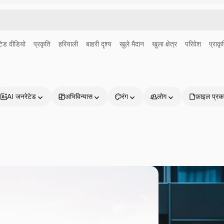
ेड वीडियो
प्रकृति
हरियाली
बाहरी दृश्य
खुले मैदान
खुला क्षेत्र
परिवेश
प्राकृ
AI जनरेटेड
अभिविन्यास
रंग
लोग
फ़ाइल प्रक
प्रोडक्ट्स
शुरू करें