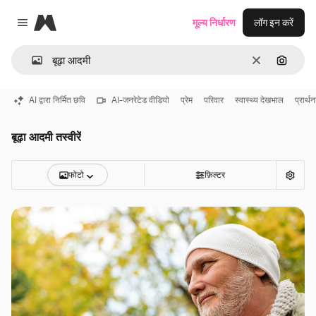
Magnific
मूल्य निर्धारण
लॉग इन करें
Close menu
साफ़
इमेज से ख
AI द्वारा निर्मित छवि
AI-जनरेटेड वीडियो
प्रेम
परिवार
स्वास्थ्य देखभाल
प्रार्थन
बूढ़ा आदमी तस्वीरें
फोटो
फ़िल्टर